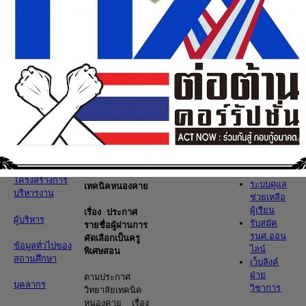
Read more ...
การ
ทุจริต
เว็บลิงค์
ประกาศราย
ภานใน
ข้อมูลพื้น
ชื่อผู้ผ่าน
ฐานสถาน
การคัด
E-
ศึกษา
เลือก เป็น
Learning
ครูพิเศษ
MIS
นำเสนอวิทยา
สอน
คู่มือการ
ลัยฯ
ใช้งาน
RMS
ประกาศวิทยาลัย
โครงสร้างการ
ระบบดูแล
เทคนิคหนองคาย
บริหารงาน
ช่วยเหลือ
ผู้เรียน
เรื่อง
ประกาศ
ผู้บริหาร
รับสมัค
รายชื่อผู้ผ่านการ
รนศ.ออน
คัดเลือกเป็นครู
ข้อมูลทั่วไปของ
ไลน์
พิเศษสอน
สถานศึกษา
เว็บลิงค์
ฝ่าย
ตามประกาศ
บุคลากร
วิชาการ
วิทยาลัยเทคนิค
หนองคาย
เรื่อง