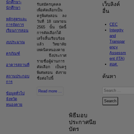
นักศึกษา-
เว็บลิงค์
รับสมัครบุคคล
นักศึกษา
เพื่อคัดเลือกเป็น
อื่น
ครูพิเศษสอน ลง
หลักสูตรและ
วันที่ 18 เมษายน
CEC
การจัดการ
2565 นั้น บัดนี้
Integrity
เรียนการสอน
การคัดเลือกได้
and
เสร็จสิ้นเรียบร้อย
Transpar
งบประมาณ
แล้ว วิทยาลัย
ency
เทคนิคหนองคาย
Assessm
ครุภัณฑ์
จึงประกาศ
ent (ITA)
รายชื่อผู้ผ่านการ
สอศ.
อาคารสถานที่
คัดเลือก เป็นครู
พิเศษสอน
ดังราย
ค้นหา
สถานประกอบ
ชื่อต่อไปนี้
การ
Search
Read more ...
ข้อมูลทั่วไป
...
จังหวัด
Search
หนองคาย
พิธีมอบ
ประกาศนีย
บัตร