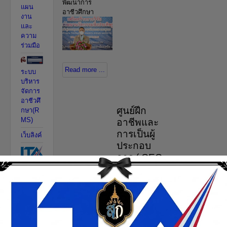
พัฒนาการ
แผน
อาชีวศึกษา
งาน
และ
ความ
ร่วมมือ
Read more ...
ระบบ
บริหาร
จัดการ
อาชีวศึ
ศูนย์ฝึก
กษา(R
MS)
อาชีพและ
การเป็นผู้
เว็บลิงค์
ประกอบ
การ ( CEC
ITA
)
ติดต่อ
เรา
ลงทะเบียนเพื่อฝึก
อาชีพและการเป็น
ช่อง
ผู้ประกอบการ
ทางร้อง
เรียน