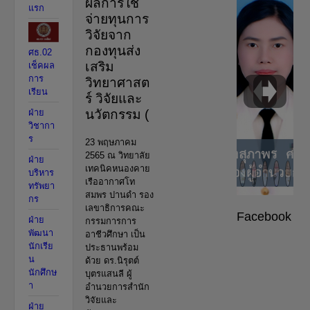
ผลการใช้
แรก
จ่ายทุนการ
วิจัยจาก
กองทุนส่ง
ศธ.02
เสริม
เช็คผล
การ
วิทยาศาสต
เรียน
ร์ วิจัยและ
นวัตกรรม (
ฝ่าย
วิชากา
ร
23 พฤษภาคม
2565 ณ วิทยาลัย
ฝ่าย
เทคนิคหนองคาย
บริหาร
เรืออากาศโท
ทรัพยา
สมพร ปานดำ รอง
กร
เลขาธิการคณะ
Facebook
ฝ่าย
กรรมการการ
พัฒนา
อาชีวศึกษา เป็น
นักเรีย
ประธานพร้อม
น
ด้วย ดร.นิรุตต์
นักศึกษ
บุตรแสนลี ผู้
า
อำนวยการสำนัก
วิจัยและ
ฝ่าย