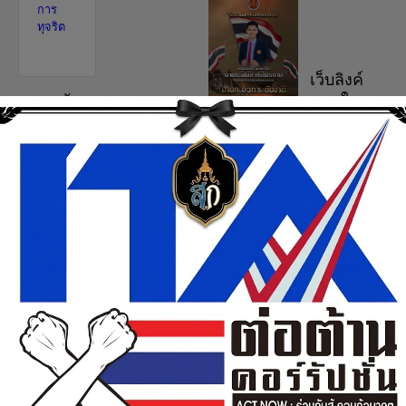
การ
ทุจริต
เว็บลิงค์
ภานใน
ข้อมูลพื้น
ฐานสถาน
Read more ...
E-
ศึกษา
Learning
MIS
นำเสนอวิทยา
คู่มือการ
ลัยฯ
วิทยาลัย
ใช้งาน
RMS
เทคนิค
โครงสร้างการ
ระบบดูแล
หนองคาย
บริหารงาน
ช่วยเหลือ
ผู้เรียน
วิทยาลัยเทคนิค
ผู้บริหาร
รับสมัค
หนองคาย
รนศ.ออน
ข้อมูลทั่วไปของ
ไลน์
ขอต้อนรับ
สถานศึกษา
เว็บลิงค์
ฝ่าย
คณะกรรมการ
บุคลากร
วิชาการ
ประเมิน