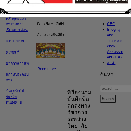
นักศึกษา-
เว็บลิงค์
เพื่อรับรางวัล
นักศึกษา
อื่น
พระราชทาน
หลักสูตรและ
ปีการศึกษา 2564
CEC
การจัดการ
Integrity
เรียนการสอน
ด้วยความยินดียิ่ง
and
Transpar
งบประมาณ
ency
Assessm
ครุภัณฑ์
ent (ITA)
สอศ.
อาคารสถานที่
Read more ...
ค้นหา
สถานประกอบ
การ
Search
ข้อมูลทั่วไป
พิธีลงนาม
...
จังหวัด
บันทึกข้อ
Search
หนองคาย
ตกลงทาง
วิชาการ
ระหว่าง
วิทยาลัย