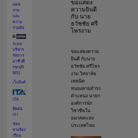
ขอแสดง
แผน
ความยินดี
งาน
กับ นาย
และ
ความ
ธวัชชัย ศรี
ร่วมมือ
ไพรงาม
ระบบ
บริหาร
ขอแสดงความ
จัดการ
ยินดี กับนาย
อาชีวศึ
ธวัชชัย ศรีไพร
กษา(R
งาม วิทยาลัย
MS)
เทคนิค
เว็บลิงค์
หนองคายดำรง
ตำแหน่ง นายก
ITA
องค์การนัก
ติดต่อ
วิชาชีพใน
เรา
อนาคตแห่ง
ช่อง
ประเทศไทย
ทางร้อง
เรียน