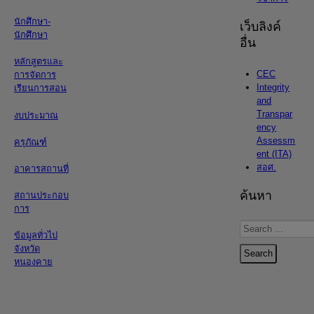
นักศึกษา-
เว็บลิงค์
นักศึกษา
อื่น
หลักสูตรและ
CEC
การจัดการ
Integrity
เรียนการสอน
and
Transpar
งบประมาณ
ency
Assessm
ครุภัณฑ์
ent (ITA)
สอศ.
อาคารสถานที่
ค้นหา
สถานประกอบ
การ
Search
ข้อมูลทั่วไป
...
จังหวัด
Search
หนองคาย