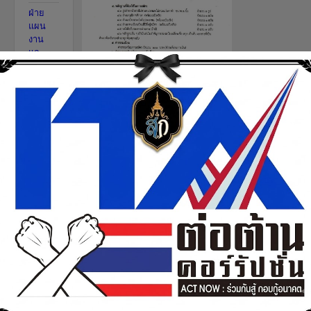
ฝ่าย
แผน
งาน
และ
ความ
ร่วมมือ
ระบบ
บริหาร
จัดการ
อาชีวศึ
กษา(R
MS)
เว็บลิงค์
ITA
ติดต่อ
เรา
ช่อง
ทางร้อง