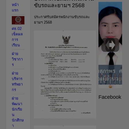
ขับรถและยามฯ 2568
หน้า
แรก
ประกาศรับสมัครพนักงานขับรถและ
ยามฯ 2568
ศธ.02
เช็คผล
การ
เรียน
ฝ่าย
วิชากา
ร
ฝ่าย
บริหาร
ทรัพยา
กร
Facebook
ฝ่าย
พัฒนา
นักเรีย
น
นักศึกษ
า