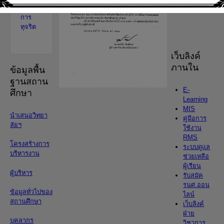
เรียน
การ
ทุจริต
เว็บลิงค์
ภานใน
ข้อมูลพื้น
ฐานสถาน
E-
ศึกษา
Learning
MIS
นำเสนอวิทยา
คู่มือการ
ลัยฯ
ใช้งาน
RMS
โครงสร้างการ
ระบบดูแล
บริหารงาน
ช่วยเหลือ
ผู้เรียน
ผู้บริหาร
รับสมัค
รนศ.ออน
ข้อมูลทั่วไปของ
ไลน์
สถานศึกษา
เว็บลิงค์
ฝ่าย
บุคลากร
วิชาการ